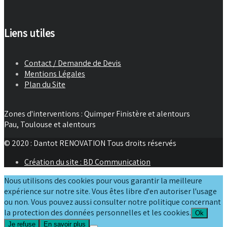
Liens utiles
Contact / Demande de Devis
Mentions Légales
Plan du Site
Zones d'interventions : Quimper Finistère et alentours
Pau, Toulouse et alentours
© 2020 : Dantot RENOVATION Tous droits réservés
Création du site : BD Communication
Nous utilisons des cookies pour vous garantir la meilleure
expérience sur notre site. Vous êtes libre d'en autoriser l'usage
ou non. Vous pouvez aussi consulter notre politique concernant
la protection des données personnelles et les cookies.
Ok
Je refuse
En savoir plus